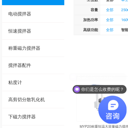
容量
全部
250
电动搅拌器
加热功率
全部
16
高级功能
全部
智
恒速搅拌器
称重磁力搅拌器
搅拌器配件
可以介绍下你们的产品么？
粘度计
你们是怎么收费的呢？
高剪切分散乳化机
下磁力搅拌器
MYP20称重恒温大容量磁力搅