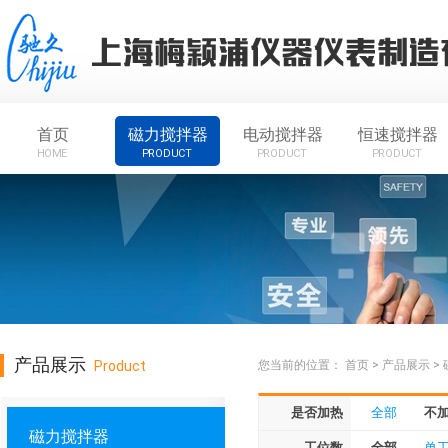
首页
磁力搅拌器
电动搅拌器
恒速搅拌器
HOME
PRODUCT
PRODUCT
PRODUCT
产品展示
Product
您当前的位置：
首页
>
产品展示
>
是否加热
全部
不
磁力搅拌器
工位数
全部
单