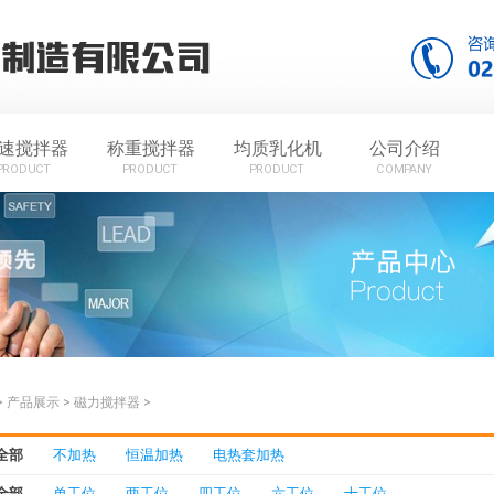
速搅拌器
称重搅拌器
均质乳化机
公司介绍
PRODUCT
PRODUCT
PRODUCT
COMPANY
>
产品展示
>
磁力搅拌器
>
全部
不加热
恒温加热
电热套加热
全部
单工位
两工位
四工位
六工位
十工位