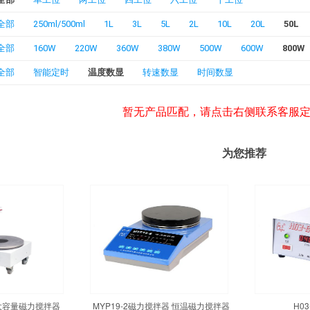
全部
250ml/500ml
1L
3L
5L
2L
10L
20L
50L
全部
160W
220W
360W
380W
500W
600W
800W
全部
智能定时
温度数显
转速数显
时间数显
暂无产品匹配，请点击右侧联系客服
为您推荐
温大容量磁力搅拌器
MYP19-2磁力搅拌器 恒温磁力搅拌器
H0