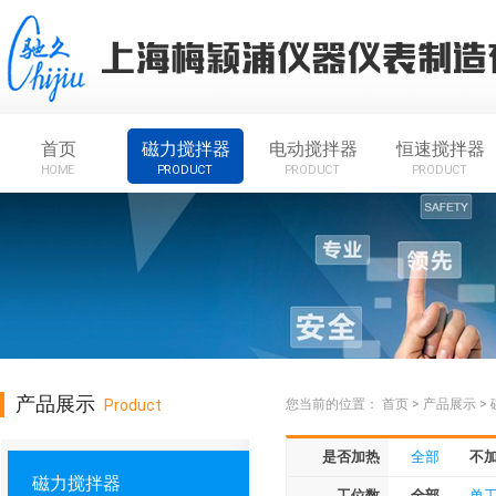
首页
磁力搅拌器
电动搅拌器
恒速搅拌器
HOME
PRODUCT
PRODUCT
PRODUCT
产品展示
Product
您当前的位置：
首页
>
产品展示
>
是否加热
全部
不
磁力搅拌器
工位数
全部
单