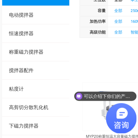
容量
全部
250
电动搅拌器
加热功率
全部
16
高级功能
全部
智
恒速搅拌器
称重磁力搅拌器
搅拌器配件
粘度计
可以介绍下你们的产品么？
高剪切分散乳化机
下磁力搅拌器
MYP20称重恒温大容量磁力搅