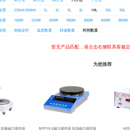
全部
250ml/500ml
1L
3L
5L
2L
10L
20L
50L
全部
160W
220W
360W
380W
500W
600W
800W
全部
智能定时
温度数显
转速数显
时间数显
暂无产品匹配，请点击右侧联系客服
为您推荐
温大容量磁力搅拌器
MYP19-2磁力搅拌器 恒温磁力搅拌器
H0