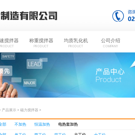
速搅拌器
称重搅拌器
均质乳化机
公司介绍
PRODUCT
PRODUCT
PRODUCT
COMPANY
>
产品展示
>
磁力搅拌器
>
全部
不加热
恒温加热
电热套加热
全部
单工位
两工位
四工位
六工位
十工位