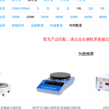
全部
250ml/500ml
1L
3L
5L
2L
10L
20L
50L
全部
160W
220W
360W
380W
500W
600W
800W
全部
智能定时
温度数显
转速数显
时间数显
暂无产品匹配，请点击右侧联系客服
为您推荐
温大容量磁力搅拌器
MYP19-2磁力搅拌器 恒温磁力搅拌器
H0