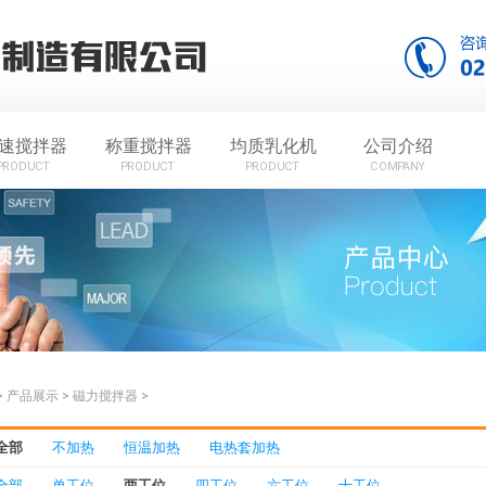
速搅拌器
称重搅拌器
均质乳化机
公司介绍
PRODUCT
PRODUCT
PRODUCT
COMPANY
>
产品展示
>
磁力搅拌器
>
全部
不加热
恒温加热
电热套加热
全部
单工位
两工位
四工位
六工位
十工位