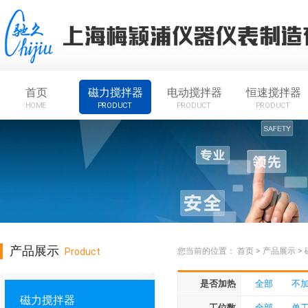
首页
磁力搅拌器
电动搅拌器
恒速搅拌器
HOME
PRODUCT
PRODUCT
PRODUCT
产品展示
Product
您当前的位置：
首页
>
产品展示
>
是否加热
全部
不
磁力搅拌器
工位数
全部
单