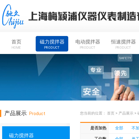
首页
磁力搅拌器
电动搅拌器
恒速搅拌器
HOME
PRODUCT
PRODUCT
PRODUCT
产品展示
Product
您当前的位置：
首页
>
产品展示
>
是否加热
全部
不
磁力搅拌器
工位数
全部
单