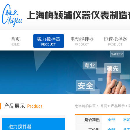
首页
磁力搅拌器
电动搅拌器
恒速搅拌器
HOME
PRODUCT
PRODUCT
PRODUCT
产品展示
Product
您当前的位置：
首页
>
产品展示
>
是否加热
全部
不
磁力搅拌器
工位数
全部
单