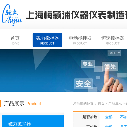
首页
磁力搅拌器
电动搅拌器
恒速搅拌器
HOME
PRODUCT
PRODUCT
PRODUCT
产品展示
Product
您当前的位置：
首页
>
产品展示
>
是否加热
全部
不
磁力搅拌器
工位数
全部
单