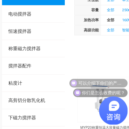
容量
全部
250
电动搅拌器
加热功率
全部
16
高级功能
全部
智
恒速搅拌器
称重磁力搅拌器
搅拌器配件
可以介绍下你们的产品么？
粘度计
你们是怎么收费的呢？
高剪切分散乳化机
下磁力搅拌器
MYP20称重恒温大容量磁力搅