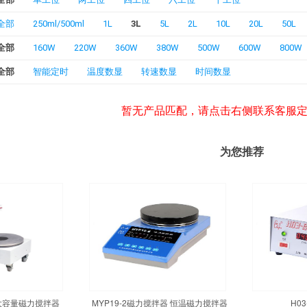
全部
250ml/500ml
1L
3L
5L
2L
10L
20L
50L
全部
160W
220W
360W
380W
500W
600W
800W
全部
智能定时
温度数显
转速数显
时间数显
暂无产品匹配，请点击右侧联系客服
为您推荐
温大容量磁力搅拌器
MYP19-2磁力搅拌器 恒温磁力搅拌器
H0