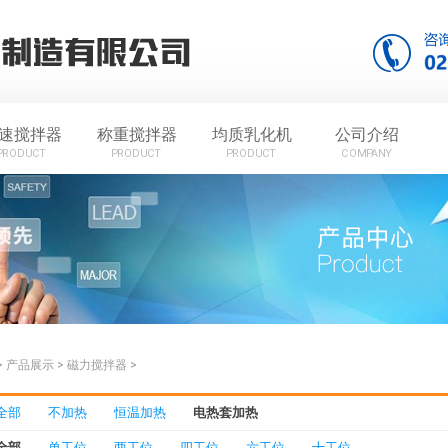
速搅拌器
称重搅拌器
均质乳化机
公司介绍
PRODUCT
PRODUCT
PRODUCT
COMPANY
>
产品展示
>
磁力搅拌器
>
全部
不加热
恒温加热
电热套加热
全部
单工位
两工位
四工位
六工位
十工位