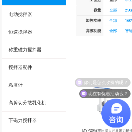
容量
全部
250
电动搅拌器
加热功率
全部
16
高级功能
全部
智
恒速搅拌器
称重磁力搅拌器
搅拌器配件
你们是怎么收费的呢？
粘度计
现在有优惠活动么？
高剪切分散乳化机
下磁力搅拌器
MYP20称重恒温大容量磁力搅