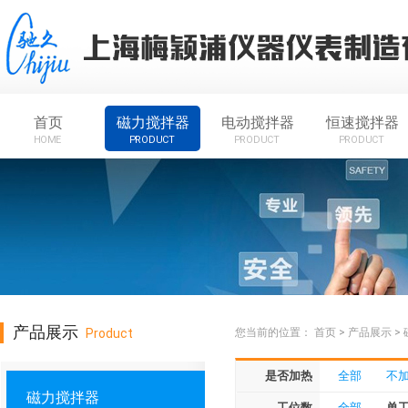
首页
磁力搅拌器
电动搅拌器
恒速搅拌器
HOME
PRODUCT
PRODUCT
PRODUCT
产品展示
Product
您当前的位置：
首页
>
产品展示
>
是否加热
全部
不
磁力搅拌器
工位数
全部
单