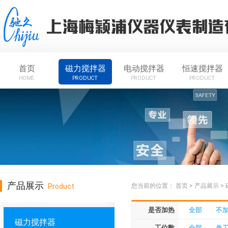
首页
磁力搅拌器
电动搅拌器
恒速搅拌器
HOME
PRODUCT
PRODUCT
PRODUCT
产品展示
Product
您当前的位置：
首页
>
产品展示
>
是否加热
全部
不
磁力搅拌器
工位数
全部
单