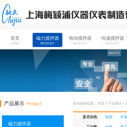
首页
磁力搅拌器
电动搅拌器
恒速搅拌器
HOME
PRODUCT
PRODUCT
PRODUCT
产品展示
Product
您当前的位置：
首页
>
产品展示
>
是否加热
全部
不
磁力搅拌器
工位数
全部
单