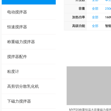
容量
全部
250
电动搅拌器
加热功率
全部
160
高级功能
全部
智
恒速搅拌器
称重磁力搅拌器
搅拌器配件
粘度计
高剪切分散乳化机
下磁力搅拌器
MYP20称重恒温大容量磁力搅