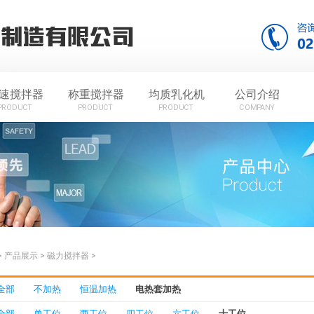
速搅拌器
称重搅拌器
均质乳化机
公司介绍
PRODUCT
PRODUCT
PRODUCT
COMPANY
>
产品展示
>
磁力搅拌器
>
全部
不加热
恒温加热
电热套加热
全部
单工位
两工位
四工位
六工位
十工位