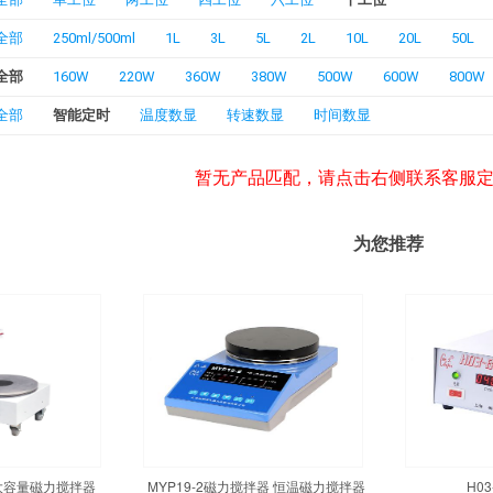
全部
250ml/500ml
1L
3L
5L
2L
10L
20L
50L
全部
160W
220W
360W
380W
500W
600W
800W
全部
智能定时
温度数显
转速数显
时间数显
暂无产品匹配，请点击右侧联系客服
为您推荐
温大容量磁力搅拌器
MYP19-2磁力搅拌器 恒温磁力搅拌器
H0