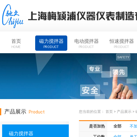
首页
磁力搅拌器
电动搅拌器
恒速搅拌器
HOME
PRODUCT
PRODUCT
PRODUCT
产品展示
Product
您当前的位置：
首页
>
产品展示
>
是否加热
全部
不
磁力搅拌器
工位数
全部
单