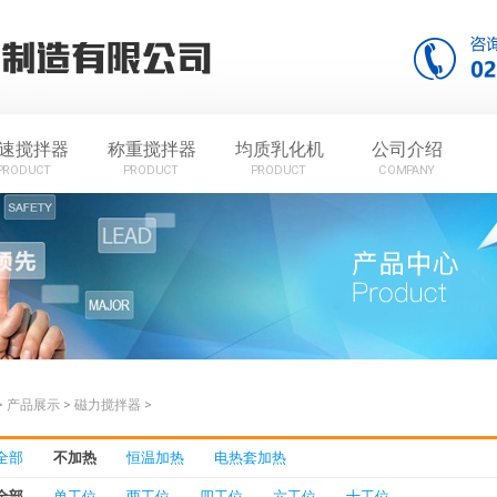
速搅拌器
称重搅拌器
均质乳化机
公司介绍
PRODUCT
PRODUCT
PRODUCT
COMPANY
>
产品展示
>
磁力搅拌器
>
全部
不加热
恒温加热
电热套加热
全部
单工位
两工位
四工位
六工位
十工位