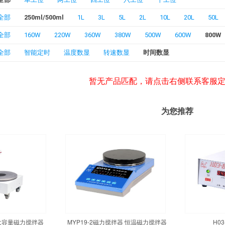
全部
250ml/500ml
1L
3L
5L
2L
10L
20L
50L
全部
160W
220W
360W
380W
500W
600W
800W
全部
智能定时
温度数显
转速数显
时间数显
暂无产品匹配，请点击右侧联系客服
为您推荐
温大容量磁力搅拌器
MYP19-2磁力搅拌器 恒温磁力搅拌器
H0