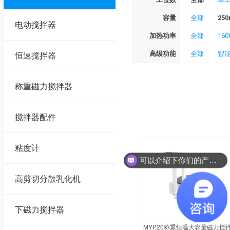
容量
全部
250
电动搅拌器
加热功率
全部
16
高级功能
全部
智
恒速搅拌器
称重磁力搅拌器
搅拌器配件
粘度计
可以介绍下你们的产品么？
高剪切分散乳化机
下磁力搅拌器
MYP20称重恒温大容量磁力搅