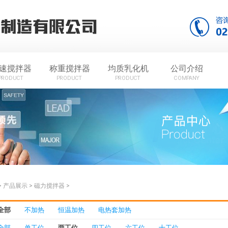
速搅拌器
称重搅拌器
均质乳化机
公司介绍
PRODUCT
PRODUCT
PRODUCT
COMPANY
>
产品展示
>
磁力搅拌器
>
全部
不加热
恒温加热
电热套加热
全部
单工位
两工位
四工位
六工位
十工位