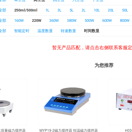
全部
250ml/500ml
1L
3L
5L
2L
10L
20L
50L
全部
160W
220W
360W
380W
500W
600W
800W
全部
智能定时
温度数显
转速数显
时间数显
暂无产品匹配，请点击右侧联系客服
为您推荐
温大容量磁力搅拌器
MYP19-2磁力搅拌器 恒温磁力搅拌器
H0